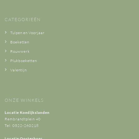
CATEGORIEËN
Tulpen en Voorjaar
Boeketten
Rouwwerk
Plukboeketten
Valentijn
ONZE WINKELS
Locatie Koedijkslanden
Rembrandtplein 40
Tel: 0522-260218
Locatie Oosterboer